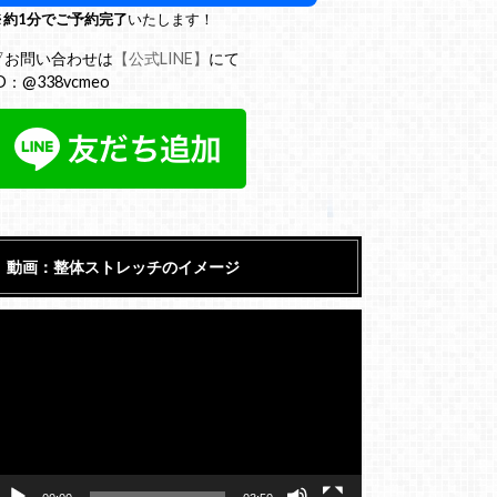
※
約1分でご予約完了
いたします！
▽お問い合わせは
【公式LINE】
にて
D：@338vcmeo
動画：整体ストレッチのイメージ
動
画
プ
レ
ー
ヤ
ー