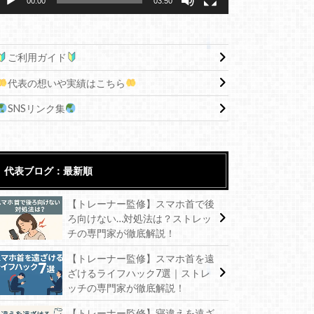
00:00
03:50
ご利用ガイド
代表の想いや実績はこちら
SNSリンク集
代表ブログ：最新順
【トレーナー監修】スマホ首で後
ろ向けない…対処法は？ストレッ
チの専門家が徹底解説！
【トレーナー監修】スマホ首を遠
ざけるライフハック7選｜ストレ
ッチの専門家が徹底解説！
【トレーナー監修】寝違えを遠ざ