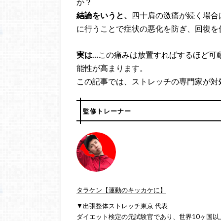
か？
結論をいうと、
四十肩の激痛が続く場合
に行うことで症状の悪化を防ぎ、回復を
実は…
この痛みは放置すればするほど可
能性が高まります。
この記事では、ストレッチの専門家が対
監修トレーナー
タラケン【運動のキッカケに】
▼出張整体ストレッチ東京 代表
ダイエット検定の元試験官であり、世界10ヶ国以