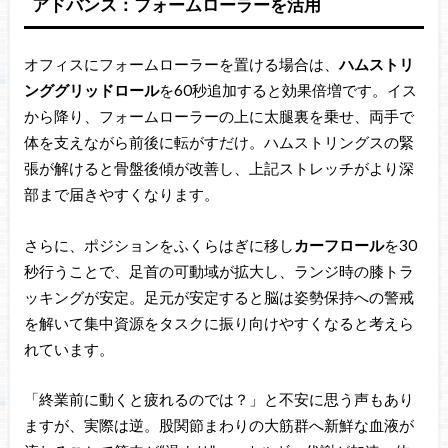
アドバンス：フォームローラーを活用
オフィスにフォームローラーを置ける場合は、
ハムストリ
ンググリッドロール
を60秒追加すると効果倍増です。イス
から降り、フォームローラーの上に太腿裏を乗せ、両手で
体を支えながら前後に転がすだけ。ハムストリングスの緊
張が解けると骨盤後傾が改善し、上記ストレッチがより深
部まで届きやすくなります。
さらに、ポジションをふくらはぎに移し
カーフロール
を30
秒行うことで、足首の可動域が拡大し、ランジ時の膝トラ
ッキングが安定。足元が安定すると脳は姿勢保持への警戒
を解いて集中資源をタスクに振り向けやすくなると考えら
れています。
「終業前に動くと疲れるのでは？」と不安に思う声もあり
ますが、実際は逆。股関節まわりの大筋群へ新鮮な血液が