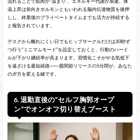
流れることで筋肉が“温まり”、エネルギー代謝が加速。体
温上昇は前向きホルモンともいわれる脳内伝達物質を後押
しし、終業後のプライベートタイムまでも活力が持続する
と報告されています。
デスクから離れにくい日でもヒップサークルだけは30秒ず
つ行う“ミニマムモード”を設定しておくと、行動のハード
ルが下がり継続率が高まります。習慣化こそがやる気低下
を遠ざける最短経路――股関節リリースの5分間が、あなた
の夕方を変える鍵です。
6. 退勤直後の“セルフ胸郭オープ
ン”でオンオフ切り替えブースト