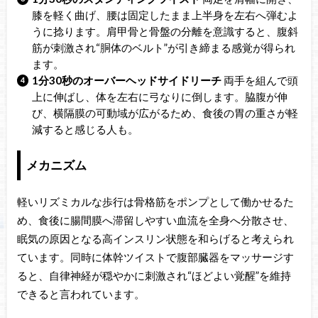
膝を軽く曲げ、腰は固定したまま上半身を左右へ弾むよ
うに捻ります。肩甲骨と骨盤の分離を意識すると、腹斜
筋が刺激され“胴体のベルト”が引き締まる感覚が得られ
ます。
1分30秒のオーバーヘッドサイドリーチ
両手を組んで頭
上に伸ばし、体を左右に弓なりに倒します。脇腹が伸
び、横隔膜の可動域が広がるため、食後の胃の重さが軽
減すると感じる人も。
メカニズム
軽いリズミカルな歩行は骨格筋をポンプとして働かせるた
め、食後に腸間膜へ滞留しやすい血流を全身へ分散させ、
眠気の原因となる高インスリン状態を和らげると考えられ
ています。同時に体幹ツイストで腹部臓器をマッサージす
ると、自律神経が穏やかに刺激され“ほどよい覚醒”を維持
できると言われています。