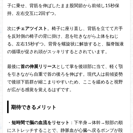
子に乗せ、背筋を伸ばしたまま股関節から前傾し15秒保
持。左右交互に2回ずつ。
次に
チェアツイスト
。椅子に座り直し、背筋を立てて片手
を反対側の椅子の背に掛け、息を吐きながら上体をねじ
る。左右15秒ずつ。背骨を螺旋状に解放すると、脳脊髄液
の循環が促され頭がスッキリするとされています。
最後に
首の伸展リリース
として掌を後頭部に当て、軽く顎
を引きながら自重で首の後ろを伸ばす。現代人は前傾姿勢
で後頭下筋群が縮こまりやすいため、ここを緩めると視野
が広がる感覚を覚えるはずです。
期待できるメリット
・
短時間で脳の血流をリセット
：下半身→体幹→頸部の順
にストレッチすることで、静脈血が心臓へ戻るポンプが段