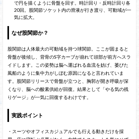
で円を描くように骨盤を回す。時計回り・反時計回り各
20回。股関節ソケット内の滑液が行き渡り、可動域が一
気に拡大。
なぜ股関節か？
股関節は人体最大の可動域を持つ球関節。ここが固まると
骨盤が後傾し、背骨のS字カーブが崩れて頭部が前方へスラ
イドします。この姿勢は脳へ運ばれる血流を妨げ、萎びた
風船のように集中力がしぼむ原因になると言われていま
す。股関節リリースで骨盤が立つと、胸郭が開き呼吸が深
くなり、脳への酸素供給が回復。結果として「やる気の残
りゲージ」が一気に回復するわけです。
実践ポイント
・スーツやオフィスカジュアルでも行える動きだけを採