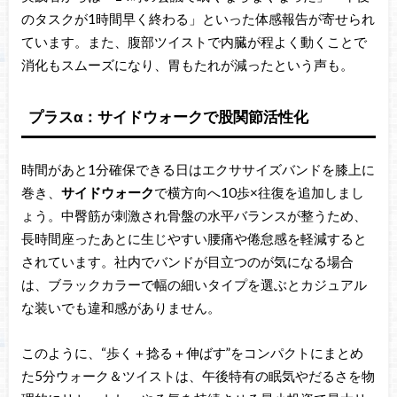
のタスクが1時間早く終わる」といった体感報告が寄せられ
ています。また、腹部ツイストで内臓が程よく動くことで
消化もスムーズになり、胃もたれが減ったという声も。
プラスα：サイドウォークで股関節活性化
時間があと1分確保できる日はエクササイズバンドを膝上に
巻き、
サイドウォーク
で横方向へ10歩×往復を追加しまし
ょう。中臀筋が刺激され骨盤の水平バランスが整うため、
長時間座ったあとに生じやすい腰痛や倦怠感を軽減すると
されています。社内でバンドが目立つのが気になる場合
は、ブラックカラーで幅の細いタイプを選ぶとカジュアル
な装いでも違和感がありません。
このように、“歩く＋捻る＋伸ばす”をコンパクトにまとめ
た5分ウォーク＆ツイストは、午後特有の眠気やだるさを物