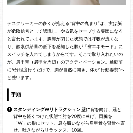
デスクワーカーの多くが抱える“背中の丸まり”は、実は脳
が危険信号として認識し、やる気をセーブする要因になる
と言われています。胸郭が閉じた状態では呼吸が浅くな
り、酸素供給量の低下を感知した脳が「省エネモード」に
スイッチを入れてしまうからです。そこで取り入れたいの
が、肩甲帯（肩甲骨周辺）のアクティベーション。通勤前
に5分程度行うだけで、胸が自然に開き、体が“行動姿勢”へ
と整います。
手順
スタンディングWリトラクション
壁に背を向け、踵と
背中を軽くつけた状態で肘を90度に曲げ、両腕を
「W」の形にセット。息を吸いながら肩甲骨を背骨へ寄
せ、吐きながらリラックス。10回。