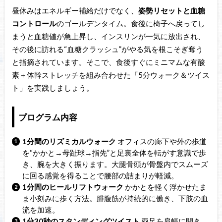
昼休みはエネルギー補給だけでなく、
姿勢リセットと血糖
コントロール
のゴールデンタイム。食後に椅子へ戻ってし
まうと血糖値が急上昇し、インスリンが一気に放出され、
その後に訪れる“血糖クラッシュ”がやる気を根こそぎ奪う
と指摘されています。そこで、食後すぐにミニマムな有酸
素＋体幹ストレッチを組み合わせた「5分ウォーク＆ツイス
ト」を実践しましょう。
プログラム内容
1分間のリズミカルウォーク
オフィスの廊下や外の歩道
を“かかと→母趾球→指先”と足裏全体を転がす意識で歩
き、腕を大きく振ります。大腿骨頭が骨盤内でスムーズ
に回る感覚を得ることで腰部の詰まりが軽減。
1分間のヒールリフトウォーク
かかとを軽く浮かせたま
ま小刻みに歩く方法。腓腹筋が持続的に働き、下肢の血
流を加速。
1分30秒のスタンディングツイスト
両足を肩幅に開き、