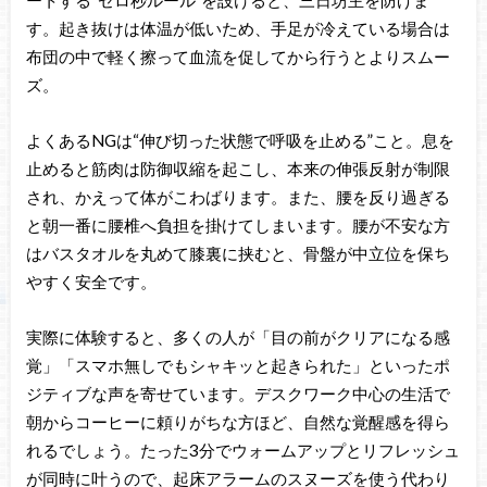
ートする“ゼロ秒ルール”を設けると、三日坊主を防げま
す。起き抜けは体温が低いため、手足が冷えている場合は
布団の中で軽く擦って血流を促してから行うとよりスムー
ズ。
よくあるNGは“伸び切った状態で呼吸を止める”こと。息を
止めると筋肉は防御収縮を起こし、本来の伸張反射が制限
され、かえって体がこわばります。また、腰を反り過ぎる
と朝一番に腰椎へ負担を掛けてしまいます。腰が不安な方
はバスタオルを丸めて膝裏に挟むと、骨盤が中立位を保ち
やすく安全です。
実際に体験すると、多くの人が「目の前がクリアになる感
覚」「スマホ無しでもシャキッと起きられた」といったポ
ジティブな声を寄せています。デスクワーク中心の生活で
朝からコーヒーに頼りがちな方ほど、自然な覚醒感を得ら
れるでしょう。たった3分でウォームアップとリフレッシュ
が同時に叶うので、起床アラームのスヌーズを使う代わり