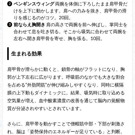
ペンギンスウィング
両腕を体側に下ろしたまま肩甲骨だ
けを上下に動かします。肩への力みを抜き、肩甲骨の滑
りを感じるのがコツ。20回。
前ならえ胸開き
肩の高さで両腕を前へ伸ばし、掌同士を
合わせて息を吐き切る。そこから吸気に合わせて両腕を
左右へ開き肩甲骨を寄せ、胸を張る。10回。
生まれる効果
肩甲骨が滑らかに動くと、鎖骨の軸がフラットになり、胸
郭が上下左右に広がります。呼吸筋のなかでも大きな割合
を占める“外肋間筋”が伸び縮みしやすくなり、同時に横隔
膜の上下動もダイナミックに。結果、吸気時に取り込める
空気量が増え、血中酸素濃度の改善を通じて脳内の覚醒物
質が分泌されやすいとされています。
さらに、肩甲帯を動かすことで僧帽筋中部・下部が刺激さ
れ、脳は「姿勢保持のエネルギーが足りている」と判断。