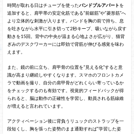
時間が取れる日はチューブを使った
バンドプルアパート
を
追加すると、肩甲帯の安定化筋である“前鋸筋”や“菱形筋”へ
より立体的な刺激が入ります。バンドを胸の前で持ち、息
を吐きながら水平に引き切って2秒キープ、吸いながら戻す
動きを15回。背中の中央が温まる心地よさが広がり、猫背
ぎみのデスクワーカーには即効で背筋が伸びる感覚を味わ
えます。
また、鏡の前に立ち、肩甲骨の位置を“見える化”すると意
識が高まり継続しやすくなります。スマホのフロントカメ
ラで動画を撮り、自分の肩甲骨がどれくらい寄っているか
をチェックするのも有効です。視覚的フィードバックが得
られると、脳は動作の正確性を学習し、動員される筋線維
が増えると言われています。
アクティベーション後に背負うリュックのストラップを一
段短くし、胸を張った姿勢のまま通勤すれば“学習した姿