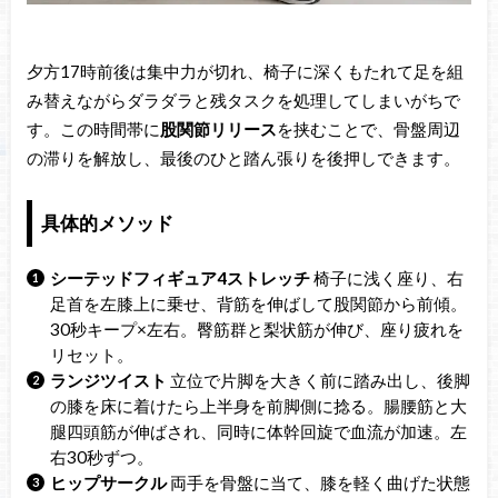
夕方17時前後は集中力が切れ、椅子に深くもたれて足を組
み替えながらダラダラと残タスクを処理してしまいがちで
す。この時間帯に
股関節リリース
を挟むことで、骨盤周辺
の滞りを解放し、最後のひと踏ん張りを後押しできます。
具体的メソッド
シーテッドフィギュア4ストレッチ
椅子に浅く座り、右
足首を左膝上に乗せ、背筋を伸ばして股関節から前傾。
30秒キープ×左右。臀筋群と梨状筋が伸び、座り疲れを
リセット。
ランジツイスト
立位で片脚を大きく前に踏み出し、後脚
の膝を床に着けたら上半身を前脚側に捻る。腸腰筋と大
腿四頭筋が伸ばされ、同時に体幹回旋で血流が加速。左
右30秒ずつ。
ヒップサークル
両手を骨盤に当て、膝を軽く曲げた状態