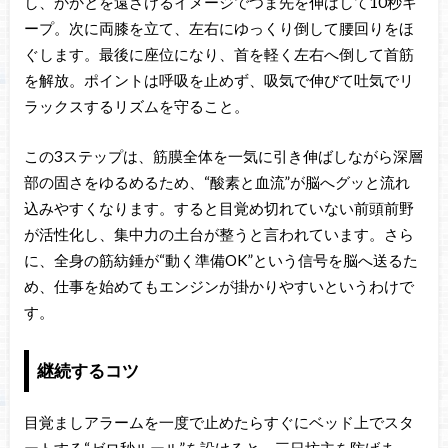
し、かかとを遠ざけるイメージでつま先を伸ばして10秒キ
ープ。次に両膝を立て、左右にゆっくり倒して腰回りをほ
ぐします。最後に座位になり、首を軽く左右へ倒して首筋
を解放。ポイントは呼吸を止めず、吸気で伸びて吐気でリ
ラックスするリズムを守ること。
この3ステップは、筋膜全体を一気に引き伸ばしながら深層
部の固さをゆるめるため、“酸素と血流”が脳へグッと流れ
込みやすくなります。すると目覚め切れていない前頭前野
が活性化し、集中力の土台が整うと言われています。さら
に、全身の筋紡錘が“動く準備OK”という信号を脳へ送るた
め、仕事を始めてもエンジンが掛かりやすいというわけで
す。
継続するコツ
目覚ましアラームを一度で止めたらすぐにベッド上でスタ