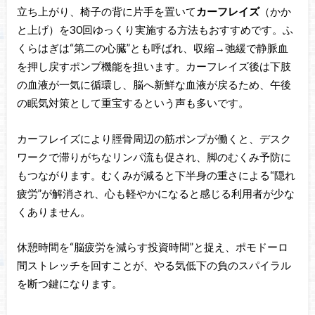
立ち上がり、椅子の背に片手を置いて
カーフレイズ
（かか
と上げ）を30回ゆっくり実施する方法もおすすめです。ふ
くらはぎは“第二の心臓”とも呼ばれ、収縮→弛緩で静脈血
を押し戻すポンプ機能を担います。カーフレイズ後は下肢
の血液が一気に循環し、脳へ新鮮な血液が戻るため、午後
の眠気対策として重宝するという声も多いです。
カーフレイズにより脛骨周辺の筋ポンプが働くと、デスク
ワークで滞りがちなリンパ流も促され、脚のむくみ予防に
もつながります。むくみが減ると下半身の重さによる“隠れ
疲労”が解消され、心も軽やかになると感じる利用者が少な
くありません。
休憩時間を“脳疲労を減らす投資時間”と捉え、ポモドーロ
間ストレッチを回すことが、やる気低下の負のスパイラル
を断つ鍵になります。