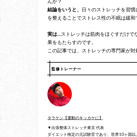
んか？
結論をいうと、
日々のストレッチを習慣
を整えることでストレス性の不眠は緩和
実は…
ストレッチは筋肉をほぐすだけで
果をもたらすのです。
この記事では、ストレッチの専門家が対
監修トレーナー
タラケン【運動のキッカケに】
▼出張整体ストレッチ東京 代表
ダイエット検定の元試験官であり、世界10ヶ国以