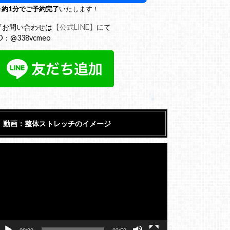
※
約1分でご予約完了
いたします！
▽お問い合わせは
【公式LINE】
にて
D：@338vcmeo
動画：整体ストレッチのイメージ
動
画
プ
レ
ー
ヤ
ー