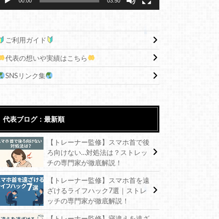
00:00
03:50
ご利用ガイド
代表の想いや実績はこちら
SNSリンク集
代表ブログ：最新順
【トレーナー監修】スマホ首で後
ろ向けない…対処法は？ストレッ
チの専門家が徹底解説！
【トレーナー監修】スマホ首を遠
ざけるライフハック7選｜ストレ
ッチの専門家が徹底解説！
【トレーナー監修】寝違えを遠ざ