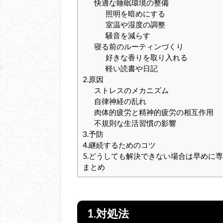
快適な睡眠環境の整備
照明を暗めにする
室温や湿度の調整
騒音を減らす
寝る前のルーティンづくり
好きな香りを取り入れる
軽い読書や日記
2.原因
ストレスのメカニズム
自律神経の乱れ
肉体的疲労と精神的疲労の相互作用
不規則な生活習慣の影響
3.予防
4.継続するためのコツ
5.どうしても解決できない場合は早めに
まとめ
1.対処法