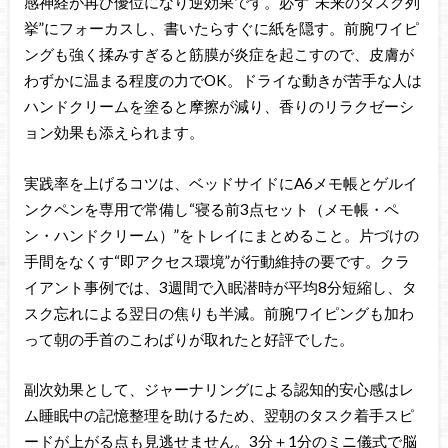
感神経が再び優位になり逆効果です。必ず“未来のタスク列
挙”にフォーカスし、書いたらすぐに紙を隠す。前腕ワイピ
ングも強く揉みすぎると筋膜が炎症を起こすので、皮膚が
わずかに温まる程度の力でOK。ドライな動きが苦手な人は
ハンドクリームを塗ると摩擦が減り、香りのリラクゼーシ
ョン効果も添えられます。
実践率を上げるコツは、ベッドサイドにA6メモ帳とゲルイ
ンクペンを専用で常備し“寝る前3点セット（メモ帳・ペ
ン・ハンドクリーム）”をトレイにまとめること。片づけの
手間をなくす“即アクセス環境”が行動維持の要です。クラ
イアント事例では、3週間で入眠潜時が平均8分短縮し、タ
スク忘れによる翌日の焦りも半減。前腕ワイピングも加わ
って朝の手首のこわばりが取れたと好評でした。
副次効果として、ジャーナリングによる認知的安心感はレ
ム睡眠中の記憶整理を助けるため、翌朝のタスク着手スピ
ードが上がる点も見逃せません。3分＋1分のミニ儀式で脳