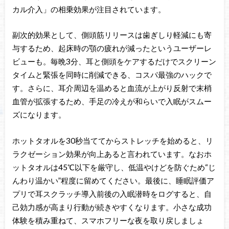
カル介入」の相乗効果が注目されています。
副次的効果として、側頭筋リリースは歯ぎしり軽減にも寄
与するため、起床時の顎の疲れが減ったというユーザーレ
ビューも。毎晩3分、耳と側頭をケアするだけでスクリーン
タイムと緊張を同時に削減できる、コスパ最強のハックで
す。さらに、耳介周辺を温めると血流が上がり反射で末梢
血管が拡張するため、手足の冷えが和らいで入眠がスムー
ズになります。
ホットタオルを30秒当ててからストレッチを始めると、リ
ラクゼーション効果が向上あると言われています。なおホ
ットタオルは45℃以下を厳守し、低温やけどを防ぐため“じ
んわり温かい”程度に留めてください。最後に、睡眠評価ア
プリで耳スクラッチ導入前後の入眠潜時をログすると、自
己効力感が高まり行動が続きやすくなります。小さな成功
体験を積み重ねて、スマホフリーな夜を取り戻しましょ