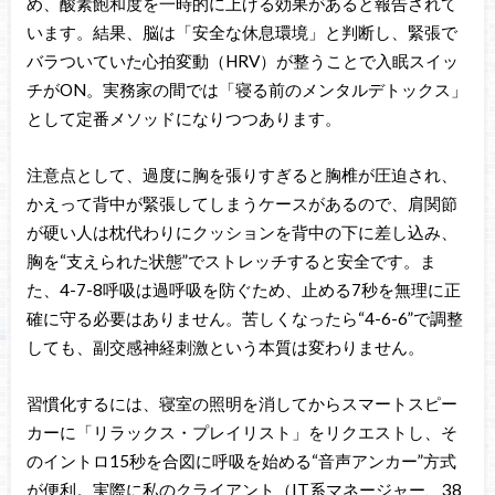
め、酸素飽和度を一時的に上げる効果があると報告されて
います。結果、脳は「安全な休息環境」と判断し、緊張で
バラついていた心拍変動（HRV）が整うことで入眠スイッ
チがON。実務家の間では「寝る前のメンタルデトックス」
として定番メソッドになりつつあります。
注意点として、過度に胸を張りすぎると胸椎が圧迫され、
かえって背中が緊張してしまうケースがあるので、肩関節
が硬い人は枕代わりにクッションを背中の下に差し込み、
胸を“支えられた状態”でストレッチすると安全です。ま
た、4-7-8呼吸は過呼吸を防ぐため、止める7秒を無理に正
確に守る必要はありません。苦しくなったら“4-6-6”で調整
しても、副交感神経刺激という本質は変わりません。
習慣化するには、寝室の照明を消してからスマートスピー
カーに「リラックス・プレイリスト」をリクエストし、そ
のイントロ15秒を合図に呼吸を始める“音声アンカー”方式
が便利。実際に私のクライアント（IT系マネージャー、38