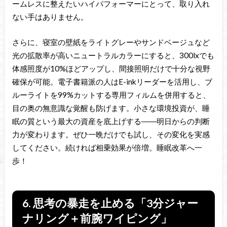
ームレスに整えたいハイパフォーマーにとって、取り入れ
ない手はありません。
さらに、寝室の壁紙をライトグレーやサンドベージュなど
光の拡散率が高いニュートラルカラーにすると、300lxでも
体感照度が10%ほどアップし、間接照明だけで十分な視野
確保が可能。電子書籍派の人はE-inkリーダーを活用し、ブ
ルーライトを99%カットする専用フィルムを併用すると、
目の奥の無意識な覚醒も防げます。小さな環境投資が、睡
眠の質という最大の資産を底上げする――明日からの判断
力が変わります。ぜひ一晩だけでも試し、その変化を実感
してください。続ければ相乗効果が倍増。睡眠改革へ一
歩！
6. 思考の暴走を止める「3分ジャー
ナリング＋前腕ワイピング」