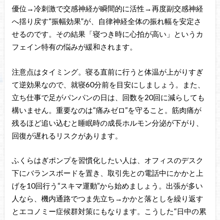
優位→冷刺激で交感神経が瞬間的に活性→再度副交感神経
へ揺り戻す“振幅効果”が、自律神経全体の振れ幅を安定さ
せるのです。その結果「寝つき時に心拍が高い」というカ
フェイン特有の悩みが緩和されます。
注意点はタイミング。寝る直前に行うと体温が上がりすぎ
て逆効果なので、就寝60分前を目安にしましょう。また、
立ち仕事で足がパンパンの日は、回数を20回に減らしても
構いません。重要なのは“痛みゼロ”を守ること。筋肉痛が
残るほど追い込むと睡眠時の成長ホルモン分泌が下がり、
回復が遅れるリスクがあります。
ふくらはぎポンプを習慣化したい人は、オフィスのデスク
下にバランスボードを置き、取引先との電話中にかかと上
げを10回行う“スキマ運動”から始めましょう。出張が多い
人なら、機内通路でつま先立ち→かかと落としを繰り返す
とエコノミー症候群対策にもなります。こうした“日中の累