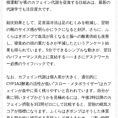
積運動”が夜のカフェイン代謝を促進する仕組みは、最新の
代謝学でも注目度大です。
副次効果として、足首温冷法は足のむくみを軽減し、翌朝
の靴のサイズ感が明らかにラクになると好評。さらに、ふ
くらはぎポンプで血流が良くなると脳への酸素供給も改善
し、寝覚めの頭の重だるさが半減したというアンケート結
果も得られています。5分でできるシンプルな動きが、翌日
のパフォーマンス向上に直結する――まさにデスクワーカ
ー必携のライフハックです。
なお、カフェイン代謝は個人差が大きく、遺伝的に
CYP1A2酵素の活性が低い“スロー・メタボライザー”はカフ
ェインが血中に長く残りやすいと言われています。自分が
夜に弱いタイプかどうかを見極めるには、午後2時以降のカ
フェイン摂取を3日間ゼロにして比較すると、翌朝の眠気ス
コアが指標になります。ふくらはぎポンプはそうした体質
差を部分的に補完する手段として使えるため、「遅い時間