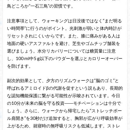
鳥どころか“一石三鳥”の習慣です。
注意事項として、ウォーキングは日没後ではなく“まだ明る
い時間帯”に行うのがポイント。光刺激が弱いと体内時計が
リセットされにくいからです。また、膝に痛みがある人は
地面の硬いアスファルトを避け、芝生やゴムチップ舗装を
選びましょう。水分リカバリーについては糖質量に注意
し、100 ml中5 g以下のパウダーを選ぶとカロリーオーバー
を防げます。
副次的効果として、夕方のリズムウォークは“脳のゴミ”と
呼ばれるアミロイドβの代謝を促すという説もあり、長期的
な認知機能保護に繋がる可能性が示唆されています。今日
の10分が未来の脳を守る投資――モチベーションは十分で
しょう。さらに、ウォークから帰宅したら“ストレッチポー
ル肩開き”を30秒だけ追加すると、胸郭が広がり呼吸効率が
上がるため、就寝時の無呼吸リスクも低減します。ストレ