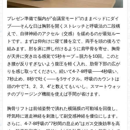
プレゼン準備で脳内が“会議室モード”のままベッドにダイ
ブ――そんな日は胸郭を開くストレッチと呼吸法の二段構
えで、自律神経のアクセル（交感）を緩めるのが最短ルー
トです。まずは仰向けに寝て膝を立て、両手を頭の後ろで
組みます。肘を床に押し付けるように肩甲骨を寄せ、胸骨
が天井に突き出る感覚で5秒キープ→脱力を10回。このと
き腰が反りすぎないよう腹圧を軽く入れ、肋骨下部の広が
りを感じ取ってください。続いて4-7-8呼吸――4秒吸い、
7秒止め、8秒で吐く――を5サイクル。呼吸のカウントは
頭の中で“1、2、3、4”と数えてもいいし、スマートウォッ
チのブリージング機能を使えば手間が省けます。
胸骨リフトは前傾姿勢で潰れた横隔膜の可動域を回復し、
呼気時に迷走神経を刺激して副交感神経を優位にします。
さらに、4-7-8呼吸の“7秒間の息止め”はガス交換効率を高