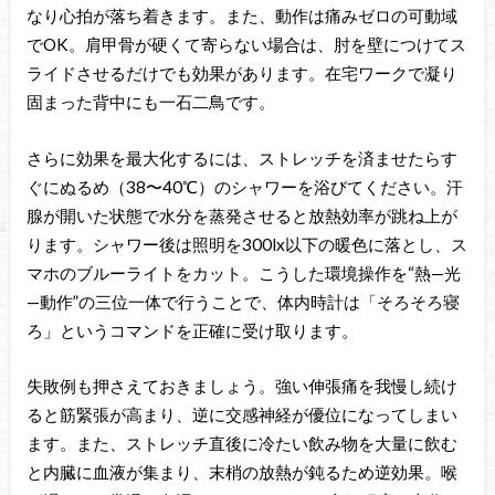
なり心拍が落ち着きます。また、動作は痛みゼロの可動域
でOK。肩甲骨が硬くて寄らない場合は、肘を壁につけてス
ライドさせるだけでも効果があります。在宅ワークで凝り
固まった背中にも一石二鳥です。
さらに効果を最大化するには、ストレッチを済ませたらす
ぐにぬるめ（38〜40℃）のシャワーを浴びてください。汗
腺が開いた状態で水分を蒸発させると放熱効率が跳ね上が
ります。シャワー後は照明を300lx以下の暖色に落とし、ス
マホのブルーライトをカット。こうした環境操作を“熱—光
—動作”の三位一体で行うことで、体内時計は「そろそろ寝
ろ」というコマンドを正確に受け取ります。
失敗例も押さえておきましょう。強い伸張痛を我慢し続け
ると筋緊張が高まり、逆に交感神経が優位になってしまい
ます。また、ストレッチ直後に冷たい飲み物を大量に飲む
と内臓に血液が集まり、末梢の放熱が鈍るため逆効果。喉