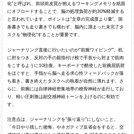
化”と呼ばれ、前頭前皮質が抱えるワーキングメモリを紙面
にオフロードすることで、脳の処理負荷が約30%軽減する
と言われています。ポイントは“文章の完成度より量”。箇
条書きでも走り書きでも構わず、脳内に溜まった未完了タ
スクを“物理化”することが重要です。
ジャーナリング直後に行いたいのが“前腕ワイピング”。机
に肘をつき、反対の手の親指付け根で手首から肘まで筋肉
をこするように10往復。キーボードで酷使した前腕屈筋群
をほぐすと、手指から脳へ走る求心性フィードバックが落
ち着き、書き終えたタスクへの執着が自然に薄れます。さ
らに、前腕には自律神経密集地帯の橈骨神経が走行してお
り、軽い圧刺激は副交感神経トーンを上げるのに有効で
す。
注意点は、ジャーナリングを“振り返り”にしないこと。
「今日やり残した後悔」やネガティブ反省会をすると、交