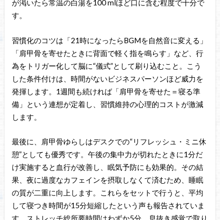
が渇いたら常温の白湯を100 mlほど口に含む程度で十分で
す。
習慣化のコツは「21時になったらBGMを自然音に変える」
「肩甲骨を寄せたときに背面で軽く指を鳴らす」など、行
為をトリガー化して脳に“儀式”として刷り込むこと。こう
した条件付けは、時間がないビジネスパーソンほど威力を
発揮します。1週間も続ければ「肩甲骨を寄せた＝寝る準
備」という連想が定着し、習慣維持の心理的コストが激減
します。
最後に、肩甲骨ゆらしはデスクでの“リフレッシュ・ミニ休
憩”としても優秀です。午後の集中力が切れたときに1分だ
け実施すると血行が改善し、眠気予防にも効果的。その結
果、夜に過度なカフェインを摂取しなくて済むため、睡眠
の質が二重に向上します。これらをセットで行うと、平均
して寝つき時間が15分短縮したという声も報告されていま
す。ストレッチ総所要時間はわずか5分。息抜き感覚で取り