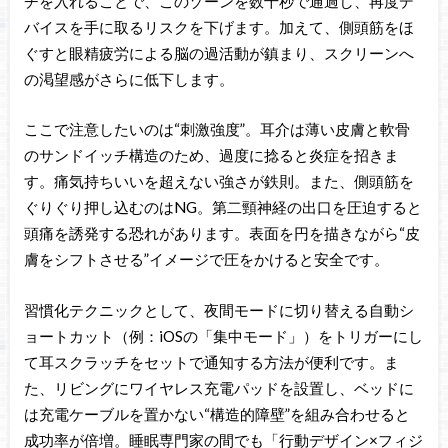
チを入れることで、このゾーンを数十秒で通過し、再度デ
バイスを手に取るリスクを下げます。加えて、側頭筋をほ
ぐすと眼精疲労による脳の過活動が鎮まり、スクリーンへ
の渇望感がさらに低下します。
ここで注意したいのは“刺激強度”。耳介は薄い皮膚と軟骨
のサンドイッチ構造のため、過度に捻ると炎症を招きま
す。痛気持ちいいを超えない強さが鉄則。また、側頭筋を
ぐりぐり押し込むのはNG。第二頸神経の出口を圧迫すると
頭痛を誘発する恐れがあります。表面を円を描きながら“皮
膚をシフトさせる”イメージで圧をかけると安全です。
習慣化テクニックとして、夜間モードに切り替える自動シ
ョートカット（例：iOSの「集中モード」）をトリガーにし
て耳スクラッチをセットで通知する方法が便利です。ま
た、リビングにワイヤレス充電パッドを設置し、ベッドに
は充電ケーブルを置かない“構造的障壁”を組み合わせると
成功率が倍増。睡眠専門家の間でも「行動デザイン×フィジ