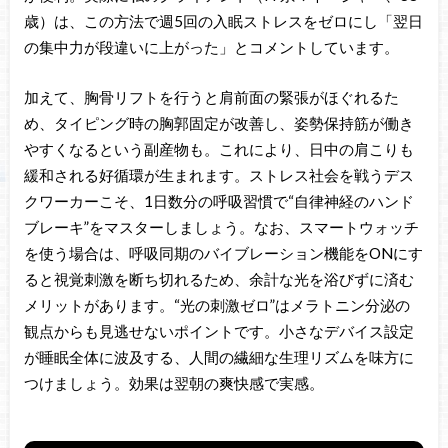
歳）は、この方法で週5回の入眠ストレスをゼロにし「翌日
の集中力が段違いに上がった」とコメントしています。
加えて、胸骨リフトを行うと肩前面の緊張がほぐれるた
め、タイピング時の胸郭固定が改善し、姿勢保持筋が働き
やすくなるという副産物も。これにより、日中の肩こりも
緩和される好循環が生まれます。ストレス社会を戦うデス
クワーカーこそ、1日数分の呼吸習慣で“自律神経のハンド
ブレーキ”をマスターしましょう。なお、スマートウォッチ
を使う場合は、呼吸同期のバイブレーション機能をONにす
ると視覚刺激を断ち切れるため、余計な光を浴びずに済む
メリットがあります。“光の刺激ゼロ”はメラトニン分泌の
観点からも見逃せないポイントです。小さなデバイス設定
が睡眠全体に波及する、人間の繊細な生理リズムを味方に
つけましょう。効果は翌朝の爽快感で実感。