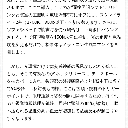
させます。ここで導入したいのが“間接照明シフト”。リビ
ングと寝室の主照明を就寝2時間前にオフにし、スタンドラ
イト2基（2700K、300lx以下）へ切り替えます。さらに、
ソファやベッドで読書灯を使う場合は、上向きにバウンズ
させることで直視照度を150lx未満に抑制。光の角度と色温
度を変えるだけで、松果体はメラトニン生成コマンドを再
開します。
しかし、光環境だけでは交感神経の尻尾がしぶとく残るこ
とも。そこで有効なのが“ネックリリース”。テニスボール
を枕カバーに入れ、後頭部の外後頭隆起より指2本下に当て
て90秒静止→反対側も同様。ここは後頭下筋群のトリガー
ポイントで、眼球運動と姿勢制御に関与するため、ほぐれ
ると視覚情報処理が鎮静。同時に頸部の血流が改善し、脳
へ送られる温度の高い血液が増加して放熱反応が起こりや
すくなります。