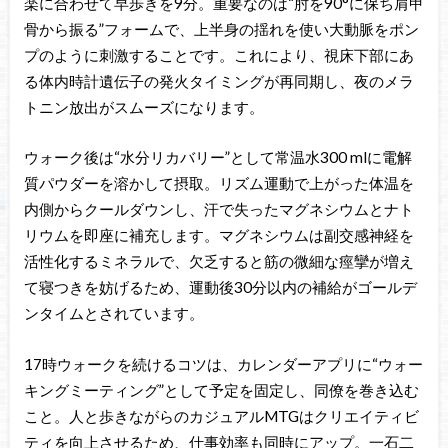
楽に合わせて早歩きを9分。重要なのは“肘を90°に保ち肩甲
骨から振る”フォームで、上半身の揺れを使い大動脈をポン
プのように刺激することです。これにより、視床下部にあ
る体内時計遺伝子の発火タイミングが再同期し、夜のメラ
トニン放出がスムーズになります。
ウォーク後は“水分リカバリー”として常温水300 mlに電解
質パウダーを溶かして摂取。リズム運動で上がった体温を
内側からクールダウンし、汗で失ったマグネシウムとナト
リウムを即座に補充します。マグネシウムは副交感神経を
活性化するミネラルで、欠乏すると筋の微細な痙攣が増え
て寝つきを妨げるため、運動後30分以内の補給がゴールデ
ンタイムとされています。
17時ウォークを続けるコツは、カレンダーアプリに“ウォー
キングミーティング”として予定を固定し、同僚を巻き込む
こと。人と歩きながらのカジュアルMTGはクリエイティビ
ティを向上させるため、仕事効率も同時にアップ。一石二