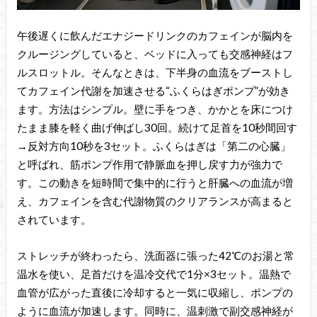
午後遅くに飲んだエナジードリンクのカフェインが脳内を
クルージングしていると、ベッドに入っても交感神経はフ
ルスロットル。そんなときは、下半身の血流をブーストし
てカフェイン代謝を加速させる“ふくらはぎポンプ”が効き
ます。方法はシンプル。壁に手をつき、かかとを床につけ
たまま膝を軽く曲げ伸ばし30回。続けて足首を10秒間回す
→反対方向10秒を3セット。ふくらはぎは「第二の心臓」
と呼ばれ、筋ポンプ作用で静脈血を押し戻す力が強力で
す。この動きを短時間で集中的に行うと肝臓への血流が増
え、カフェインを含む代謝物質のクリアランスが高まると
されています。
ストレッチが終わったら、洗面器に張った42℃のお湯と常
温水を使い、足首だけを温冷交代で1分×3セット。温熱で
血管が広がった直後に冷却すると一気に収縮し、ポンプの
ように血流が加速します。同時に、温刺激で副交感神経が