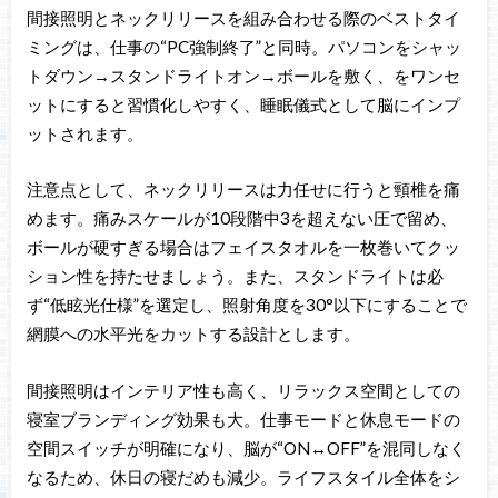
間接照明とネックリリースを組み合わせる際のベストタイ
ミングは、仕事の“PC強制終了”と同時。パソコンをシャッ
トダウン→スタンドライトオン→ボールを敷く、をワンセ
ットにすると習慣化しやすく、睡眠儀式として脳にインプ
ットされます。
注意点として、ネックリリースは力任せに行うと頸椎を痛
めます。痛みスケールが10段階中3を超えない圧で留め、
ボールが硬すぎる場合はフェイスタオルを一枚巻いてクッ
ション性を持たせましょう。また、スタンドライトは必
ず“低眩光仕様”を選定し、照射角度を30°以下にすることで
網膜への水平光をカットする設計とします。
間接照明はインテリア性も高く、リラックス空間としての
寝室ブランディング効果も大。仕事モードと休息モードの
空間スイッチが明確になり、脳が“ON↔OFF”を混同しなく
なるため、休日の寝だめも減少。ライフスタイル全体をシ