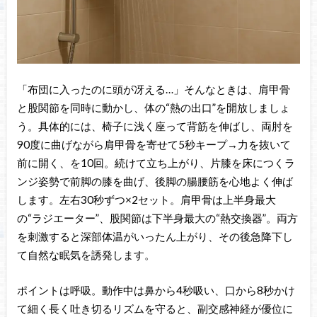
「布団に入ったのに頭が冴える…」そんなときは、肩甲骨
と股関節を同時に動かし、体の“熱の出口”を開放しましょ
う。具体的には、椅子に浅く座って背筋を伸ばし、両肘を
90度に曲げながら肩甲骨を寄せて5秒キープ→力を抜いて
前に開く、を10回。続けて立ち上がり、片膝を床につくラ
ンジ姿勢で前脚の膝を曲げ、後脚の腸腰筋を心地よく伸ば
します。左右30秒ずつ×2セット。肩甲骨は上半身最大
の“ラジエーター”、股関節は下半身最大の“熱交換器”。両方
を刺激すると深部体温がいったん上がり、その後急降下し
て自然な眠気を誘発します。
ポイントは呼吸。動作中は鼻から4秒吸い、口から8秒かけ
て細く長く吐き切るリズムを守ると、副交感神経が優位に