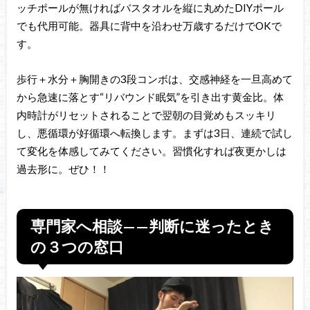
ッチポールが無ければバスタオルを縦に丸めたDIYポール
でも代用可能。器具に背中を沿わせ万歳するだけでOKで
す。
歩行＋水分＋胸開きの3段コンボは、交感神経を一旦高めて
から急速に落とす“リバウンド眠気”を引き出す黄金比。体
内時計がリセットされることで翌朝の目覚めもスッキリ
し、悪循環が好循環へ転換します。まずは3日、連続で試し
て変化を体感してみてください。習慣化すれば夜更かしは
過去形に。ぜひ！！
専門家へ相談——判断に迷ったとき
の３つの窓口