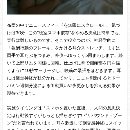
布団の中でニュースフィードを無限にスクロールし、気づ
けば30分…この“寝室スマホ依存”をやめる決意は簡単でも、
実行は難しいものです。そこで役立つのが、神経学的に
「報酬行動のブレーキ」をかける耳介ストレッチ。まずは
両手で耳たぶをつまみ、外側へゆっくり5回まわします。続
いて上部リムを同様に回転。仕上げに拳で側頭部を円を描
くように10秒マッサージし、咬筋の緊張をほどきます。耳
には迷走神経が枝分かれしており、ここを刺激するとドー
パミン過剰分泌による衝動買いや夜更かしを抑える効果が
期待できます。
実施タイミングは「スマホを置いた直後」。人間の意思決
定は行動後すぐがもっとも揺らぎやすい“リバウンド・ゾー
ン”だと言われています。耳を刺激して副交感神経にスイッ