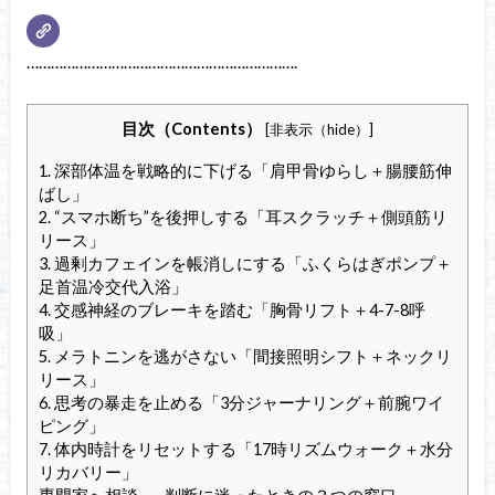
………………………………………………………….
目次（Contents）
[
非表示（hide）
]
1. 深部体温を戦略的に下げる「肩甲骨ゆらし＋腸腰筋伸
ばし」
2. “スマホ断ち”を後押しする「耳スクラッチ＋側頭筋リ
リース」
3. 過剰カフェインを帳消しにする「ふくらはぎポンプ＋
足首温冷交代入浴」
4. 交感神経のブレーキを踏む「胸骨リフト＋4-7-8呼
吸」
5. メラトニンを逃がさない「間接照明シフト＋ネックリ
リース」
6. 思考の暴走を止める「3分ジャーナリング＋前腕ワイ
ピング」
7. 体内時計をリセットする「17時リズムウォーク＋水分
リカバリー」