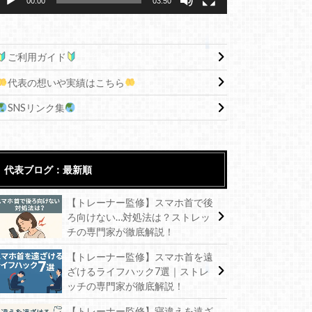
00:00
03:50
ご利用ガイド
代表の想いや実績はこちら
SNSリンク集
代表ブログ：最新順
【トレーナー監修】スマホ首で後
ろ向けない…対処法は？ストレッ
チの専門家が徹底解説！
【トレーナー監修】スマホ首を遠
ざけるライフハック7選｜ストレ
ッチの専門家が徹底解説！
【トレーナー監修】寝違えを遠ざ