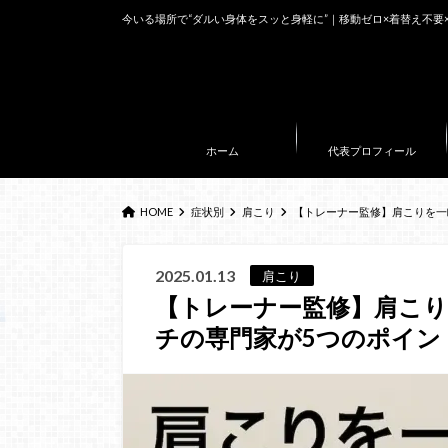
今いる場所で“ダルい身体をスッと身軽に”｜移動ゼロ×着替え不要
ホーム
代表プロフィール
HOME
症状別
肩こり
【トレーナー監修】肩こりを一
2025.01.13
肩こり
【トレーナー監修】肩こ
チの専門家が5つのポイン