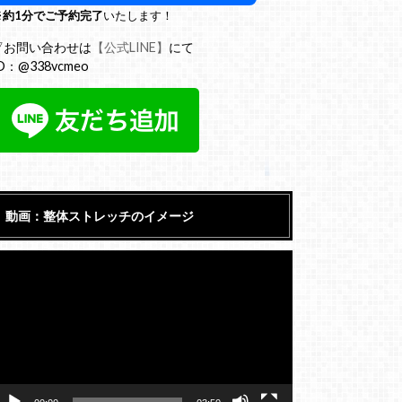
※
約1分でご予約完了
いたします！
▽お問い合わせは
【公式LINE】
にて
D：@338vcmeo
動画：整体ストレッチのイメージ
動
画
プ
レ
ー
ヤ
ー